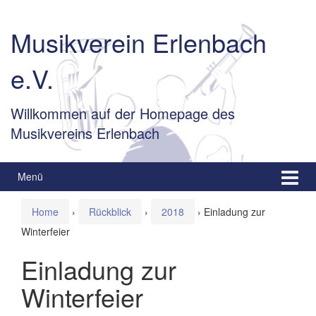
Springe
Zum
zum
Hauptmenü
Musikverein Erlenbach
Inhalt
springen
e.V.
Willkommen auf der Homepage des
Musikvereins Erlenbach
Menü
Home
›
Rückblick
›
2018
›
Einladung zur
Winterfeier
Einladung zur
Winterfeier