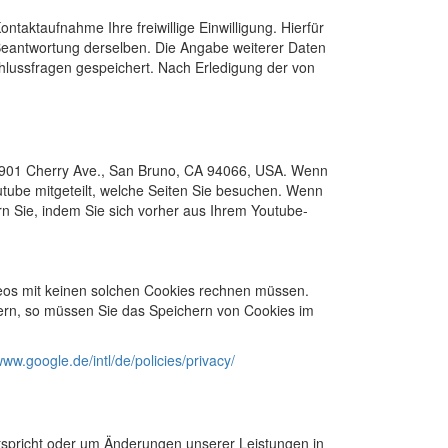
ntaktaufnahme Ihre freiwillige Einwilligung. Hierfür
 Beantwortung derselben. Die Angabe weiterer Daten
lussfragen gespeichert. Nach Erledigung der von
C, 901 Cherry Ave., San Bruno, CA 94066, USA. Wenn
utube mitgeteilt, welche Seiten Sie besuchen. Wenn
rn Sie, indem Sie sich vorher aus Ihrem Youtube-
eos mit keinen solchen Cookies rechnen müssen.
ern, so müssen Sie das Speichern von Cookies im
www.google.de/intl/de/policies/privacy/
ntspricht oder um Änderungen unserer Leistungen in