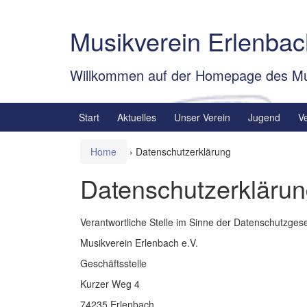
Springe
Zum
zum
Hauptmenü
Musikverein Erlenbac
Inhalt
springen
Willkommen auf der Homepage des Mu
Start
Aktuelles
Unser Verein
Jugend
V
Home
›
Datenschutzerklärung
Datenschutzerkläru
Verantwortliche Stelle im Sinne der Datenschutzge
Musikverein Erlenbach e.V.
Geschäftsstelle
Kurzer Weg 4
74235 Erlenbach