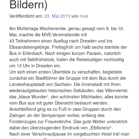
Bildern)
Veröffentlicht am:
23. Mai 2015
von
mve
Am Muttertags-Wochenende, genau gesagt vom 8. bis 10.
Mai, machte die MVE-Vereinsfamilie mit
43 Teilnehmern einen Ausflug nach Dresden und ins
Elbsandsteingebirge. Freitagfrüh um halb sechs startete der
Bus in Erlenbach. Nach einigen kurzen Pausen, natürlich
auch mit Sektfrühstück, trafen die Reiselustigen rechtzeitig
um 13 Uhr in Dresden ein.
Um sich einen ersten Überblick zu verschaffen, begleitete
zunächst ein Stadtführer die Gruppe mit dem Bus durch die
Landeshauptstadt von Sachsen. Die Innenstadt mit ihren
wiederaufgebauten historischen Gebäuden, das Villenviertel,
das „blaue Wunder“, den schönsten Milchladen, alles konnte
vom Bus aus mit guter Übersicht bestaunt werden.
Anschließend ging es zu Fuß in zwei Gruppen durch den
Zwinger, an der Semperoper vorbei, entlang des
Fürstenzuges zur Frauenkirche. Das gute Wetter unterstrich
dabei den überzeugenden Eindruck von „Elbflorenz“.
Nach einer Verschnaufpause im vorgebuchten Hotel traf man