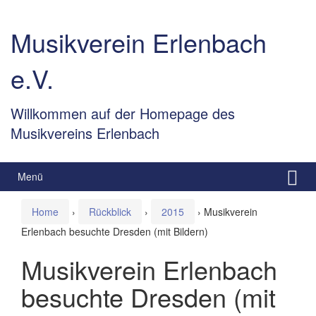
Springe
Zum
zum
Hauptmenü
Musikverein Erlenbach
Inhalt
springen
e.V.
Willkommen auf der Homepage des
Musikvereins Erlenbach
Menü
Home
›
Rückblick
›
2015
›
Musikverein
Erlenbach besuchte Dresden (mit Bildern)
Musikverein Erlenbach
besuchte Dresden (mit