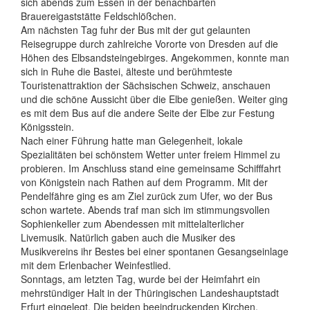
sich abends zum Essen in der benachbarten
Brauereigaststätte Feldschlößchen.
Am nächsten Tag fuhr der Bus mit der gut gelaunten
Reisegruppe durch zahlreiche Vororte von Dresden auf die
Höhen des Elbsandsteingebirges. Angekommen, konnte man
sich in Ruhe die Bastei, älteste und berühmteste
Touristenattraktion der Sächsischen Schweiz, anschauen
und die schöne Aussicht über die Elbe genießen. Weiter ging
es mit dem Bus auf die andere Seite der Elbe zur Festung
Königsstein.
Nach einer Führung hatte man Gelegenheit, lokale
Spezialitäten bei schönstem Wetter unter freiem Himmel zu
probieren. Im Anschluss stand eine gemeinsame Schifffahrt
von Königstein nach Rathen auf dem Programm. Mit der
Pendelfähre ging es am Ziel zurück zum Ufer, wo der Bus
schon wartete. Abends traf man sich im stimmungsvollen
Sophienkeller zum Abendessen mit mittelalterlicher
Livemusik. Natürlich gaben auch die Musiker des
Musikvereins ihr Bestes bei einer spontanen Gesangseinlage
mit dem Erlenbacher Weinfestlied.
Sonntags, am letzten Tag, wurde bei der Heimfahrt ein
mehrstündiger Halt in der Thüringischen Landeshauptstadt
Erfurt eingelegt. Die beiden beeindruckenden Kirchen,