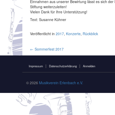
Einnahmen aus unserer Bewirtung lässt es sich de
Stiftung weiterzuleiten!
Vielen Dank für Ihre Unterstützung!
Text: Susanne Kühner
Veröffentlicht in
2017
,
Konzerte
,
Rückblick
Artikel-
←
Sommerfest 2017
Navigation
Impressum
Datenschutzerklärung
Anmelden
© 2026
Musikverein Erlenbach e.V.