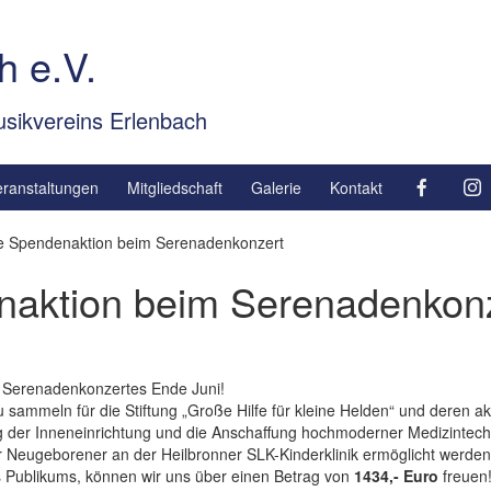
h e.V.
sikvereins Erlenbach
eranstaltungen
Mitgliedschaft
Galerie
Kontakt
he Spendenaktion beim Serenadenkonzert
naktion beim Serenadenkon
 Serenadenkonzertes Ende Juni!
sammeln für die Stiftung „Große Hilfe für kleine Helden“ und deren a
ung der Inneneinrichtung und die Anschaffung hochmoderner Medizintechn
Neugeborener an der Heilbronner SLK-Kinderklinik ermöglicht werden
 Publikums, können wir uns über einen Betrag von
1434,- Euro
freuen!