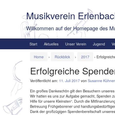
Springe
Zum
zum
Hauptmenü
Musikverein Erlenbac
Inhalt
springen
Willkommen auf der Homepage des Mu
Start
Aktuelles
Unser Verein
Jugend
V
Home
›
Rückblick
›
2017
›
Erfolgreic
Erfolgreiche Spende
Veröffentlicht am:
11. Juli 2017
von
Susanne Kühner
Ein großes Dankeschön gilt den Besuchern unseres
Wir hatten es uns zur Aufgabe gemacht, Spenden zu 
Hilfe für unsere Kleinsten“. Durch die Mitfinanzier
Betreuung Frühgeborener und handlungsbedürftiger 
Dank der großzügigen Spendenbereitschaft unseres