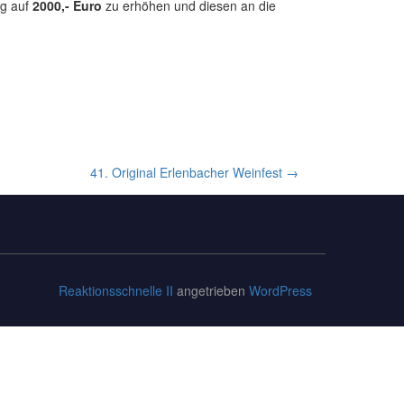
ag auf
2000,- Euro
zu erhöhen und diesen an die
41. Original Erlenbacher Weinfest
→
Reaktionsschnelle II
angetrieben
WordPress