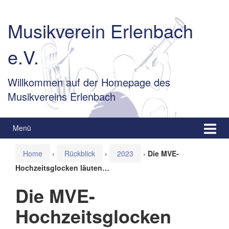
Springe
Zum
zum
Hauptmenü
Musikverein Erlenbach
Inhalt
springen
e.V.
Willkommen auf der Homepage des
Musikvereins Erlenbach
Menü
Home
›
Rückblick
›
2023
›
Die MVE-
Hochzeitsglocken läuten…
Die MVE-
Hochzeitsglocken