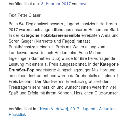
Veröffentlicht am:
8. Februar 2017
von
mve
Text Peter Glaser
Beim 54. Regionalwettbewerb „Jugend musiziert“ Heilbronn
2017 waren auch Jugendliche aus unseren Reihen am Start.
In der
Kategorie Holzbläserensemble
erreichten Anna und
Sören Geiger (Klarinette und Fagott) mit fast
Punkthöchstzahl einen 1. Preis mit Weiterleitung zum
Landeswettbewerb nach Heidenheim. Auch Miriam
Ingelfinger (Klarinetten-Duo) wurde für ihre hervorragende
Leistung mit einem 1. Preis ausgezeichnet. In der
Kategorie
DrumSet-Pop
begeisterte Jungschlagzeuger Nils Hornung
an seinem Instrument und wurde dafür ebenfalls mit einen 1.
Preis belohnt. Der Musikverein Erlenbach gratuliert den
Preisträgern sehr herzlich und wünscht ihnen weiterhin viel
Spaß und Erfolg mit ihrem Können. Herzlichen Glückwunsch.
Veröffentlicht in
[`hiwæ & `driwæ]
,
2017
,
Jugend - Aktuelles
,
Rückblick