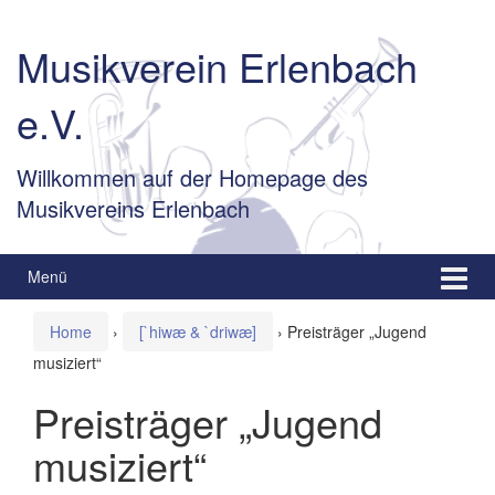
Springe
Zum
zum
Hauptmenü
Musikverein Erlenbach
Inhalt
springen
e.V.
Willkommen auf der Homepage des
Musikvereins Erlenbach
Menü
Home
›
[`hiwæ & `driwæ]
›
Preisträger „Jugend
musiziert“
Preisträger „Jugend
musiziert“