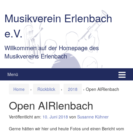
Springe
Zum
zum
Hauptmenü
Musikverein Erlenbach
Inhalt
springen
e.V.
Willkommen auf der Homepage des
Musikvereins Erlenbach
Menü
Home
›
Rückblick
›
2018
›
Open AIRlenbach
Open AIRlenbach
Veröffentlicht am:
10. Juni 2018
von
Susanne Kühner
Gerne hätten wir hier und heute Fotos und einen Bericht vom