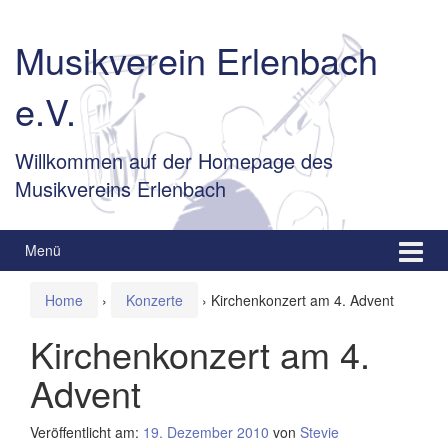
Springe
Zum
zum
Hauptmenü
Musikverein Erlenbach
Inhalt
springen
e.V.
Willkommen auf der Homepage des
Musikvereins Erlenbach
Menü
Home
›
Konzerte
›
Kirchenkonzert am 4. Advent
Kirchenkonzert am 4.
Advent
Veröffentlicht am:
19. Dezember 2010
von
Stevie