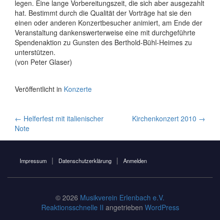
legen. Eine lange Vorbereitungszeit, die sich aber ausgezahlt
hat. Bestimmt durch die Qualität der Vorträge hat sie den
einen oder anderen Konzertbesucher animiert, am Ende der
Veranstaltung dankenswerterweise eine mit durchgeführte
Spendenaktion zu Gunsten des Berthold-Bühl-Heimes zu
unterstützen.
(von Peter Glaser)
Veröffentlicht in
Konzerte
Artikel-
←
Helferfest mit italienischer
Kirchenkonzert 2010
→
Note
Navigation
Impressum
Datenschutzerklärung
Anmelden
© 2026
Musikverein Erlenbach e.V.
Reaktionsschnelle II
angetrieben
WordPress