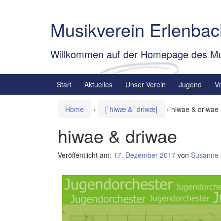
Springe
Zum
zum
Hauptmenü
Musikverein Erlenbac
Inhalt
springen
Willkommen auf der Homepage des Mu
Start
Aktuelles
Unser Verein
Jugend
V
Home
›
[`hiwæ & `driwæ]
›
hiwae & driwae
hiwae & driwae
Veröffentlicht am:
17. Dezember 2017
von
Susanne 