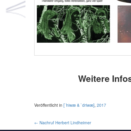
Weitere Infos
Veröffentlicht in
[`hiwæ & `driwæ]
,
2017
Artikel-
←
Nachruf Herbert Lindheimer