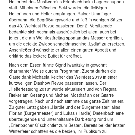
Helferfest des Musikvereins Erlenbach beim Lagerschuppen
statt. Mit einem Gläschen Sekt wurden die fleißigen
Helferinnen und Helfer empfangen. Rainer Umminger
übernahm die Begrüßungsworte und ließ in wenigen Sätzen
das 43. Weinfest Revue passieren. Der 2. Vorsitzende
bedankte sich nochmals ausdrücklich bei allen, auch bei
jenen, die am Weinfestfreitag spontan das Messer ergriffen,
um die defekte Zwiebelschneidmaschine „Lydia“ zu ersetzen.
Anschließend wünschte er allen einen guten Appetit und
erklärte das leckere Buffet für eröffnet.
Nach dem Essen führte Sigrid Iwanitzky in gewohnt
charmanter Weise durchs Programm. Zuerst durften die
Gäste dank Michaela Keicher das Weinfest 2019 in einer
kurzweiligen Diashow Revue passieren lassen. Der
„Helferfestsong 2018“ wurde aktualisiert und von Regina
Rieker am Gesang und Michael Mosthaf an der Gitarre
vorgetragen. Nach und nach stimmte das ganze Zelt mit ein.
Zu guter Letzt gaben „Hardle und der Bürgermeister“ alias
Florian (Bürgermeister) und Lukas (Hardle) Diefenbach eine
überzeugende und unterhaltsame Darbietung rund um
„Erlenbacher G`schichtle“ zum Besten. Bereits bei der letzten
Winterfeier schafften es die beiden, ihr Publikum zu