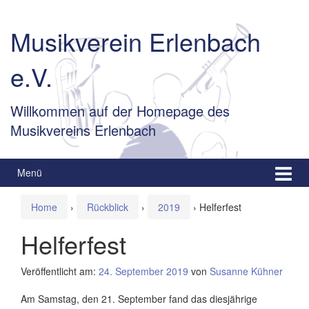
Springe
Zum
zum
Hauptmenü
Musikverein Erlenbach
Inhalt
springen
e.V.
Willkommen auf der Homepage des
Musikvereins Erlenbach
Menü
Home
›
Rückblick
›
2019
›
Helferfest
Helferfest
Veröffentlicht am:
24. September 2019
von
Susanne Kühner
Am Samstag, den 21. September fand das diesjährige