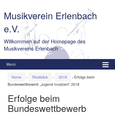
Springe
Zum
zum
Hauptmenü
Musikverein Erlenbach
Inhalt
springen
e.V.
Willkommen auf der Homepage des
Musikvereins Erlenbach
Menü
Home
›
Rückblick
›
2018
›
Erfolge beim
Bundeswettbewerb „Jugend musiziert“ 2018
Erfolge beim
Bundeswettbewerb