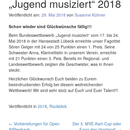
„Jugend musiziert“ 2018
Veröffentlicht am:
29. Mai 2018
von
Susanne Kühner
Schon wieder sind Glückwünsche fällig!!!
Beim Bundeswettbewerb „Jugend musiziert“ vom 17. bis 24.
Mai 2018 in der Hansestadt Lübeck erreichte unser Fagottist
Sören Geiger mit 24 von 25 Punkten einen 1. Preis. Seine
Schwester Anna, Klarinettistin in unserem Verein, erreichte
mit 21 Punkten einen 3. Peis. Bereits im Regional- und
Landeswettbewerb zeigten die Geschwister, was in ihnen
steckt.
Herzlichen Glückwunsch Euch beiden zu Eurem
beeindruckenden Erfolg bei diesem weitreichenden
Wettbewerb! Wir sind sehr stolz auf Euch und Euer Talent!!!
Veröffentlicht in
2018
,
Rückblick
Artikel-
←
Vorbereitungen für Open
Der 3. MVE-Kart-Cup oder
AIRlenbach
„Fang den Vorstand“
→