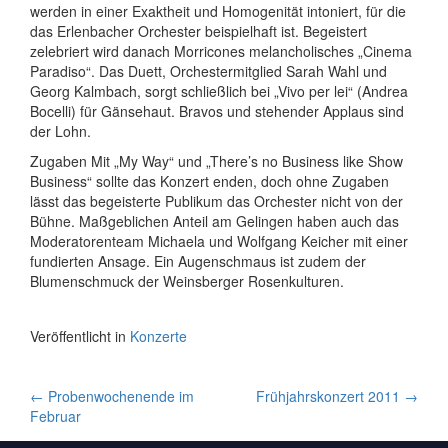
werden in einer Exaktheit und Homogenität intoniert, für die
das Erlenbacher Orchester beispielhaft ist. Begeistert
zelebriert wird danach Morricones melancholisches „Cinema
Paradiso“. Das Duett, Orchestermitglied Sarah Wahl und
Georg Kalmbach, sorgt schließlich bei „Vivo per lei“ (Andrea
Bocelli) für Gänsehaut. Bravos und stehender Applaus sind
der Lohn.
Zugaben Mit „My Way“ und „There’s no Business like Show
Business“ sollte das Konzert enden, doch ohne Zugaben
lässt das begeisterte Publikum das Orchester nicht von der
Bühne. Maßgeblichen Anteil am Gelingen haben auch das
Moderatorenteam Michaela und Wolfgang Keicher mit einer
fundierten Ansage. Ein Augenschmaus ist zudem der
Blumenschmuck der Weinsberger Rosenkulturen.
Veröffentlicht in
Konzerte
Artikel-
←
Probenwochenende im
Frühjahrskonzert 2011
→
Februar
Navigation