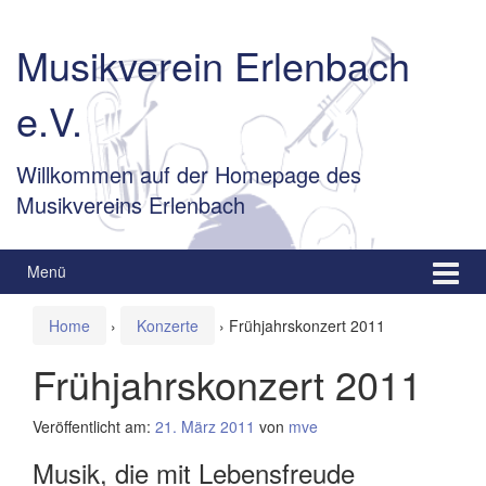
Springe
Zum
zum
Hauptmenü
Musikverein Erlenbach
Inhalt
springen
e.V.
Willkommen auf der Homepage des
Musikvereins Erlenbach
Menü
Home
›
Konzerte
›
Frühjahrskonzert 2011
Frühjahrskonzert 2011
Veröffentlicht am:
21. März 2011
von
mve
Musik, die mit Lebensfreude