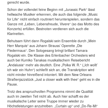
gerecht wurde.
Schon der vollendet feine Beginn mit „Jurassic Park“ lässt
hellwache Musiker erkennen, die auch das folgende „Music
for Life“ nicht einfach routiniert herunterspielen, sondern das
Ganze mit „Leben, Lebensfreude, Vivere“ (so das Motto des
Konzerts) erfüllen. Bestnoten verdienen sich auch die
Klarinetten.
Behutsam führt dann Rogalski sein Ensemble durch „Mein
Herr Marquis“ aus Johann Strauss’ Operette „Die
Fledermaus“. Den Sologesang bringt brillant Tamara
Rogalski ein. Die Klasse des Erlenbacher Orchesters wird
auch bei Kumiko Tanakas musikalischem Reisebericht
„Andalusia“ mehr als deutlich. Eine „Polka W. R.“ („Ich wollt’
ich wär ein Huhn“) schließt sich an, die Transkription wird
nicht minder hinreißend intoniert. Mit dem New Orleans
Straßenjazzstück „Just a closer walk with thee“ geht es in die
Pause.
Trotz des anspruchvollen Programms nimmt die Qualität
auch im zweiten Teil nicht ab. Auch hier schafft es der
musikalische Leiter seine Truppe immer wieder zu
Höchstleistungen anzutreiben. „Curtain up“ und „Do-Re-Mi“