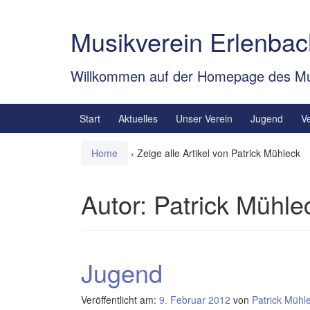
Springe
Zum
zum
Hauptmenü
Musikverein Erlenbac
Inhalt
springen
Willkommen auf der Homepage des Mu
Start
Aktuelles
Unser Verein
Jugend
V
Home
›
Zeige alle Artikel von Patrick Mühleck
Autor:
Patrick Mühle
Jugend
Veröffentlicht am:
9. Februar 2012
von
Patrick Mühl