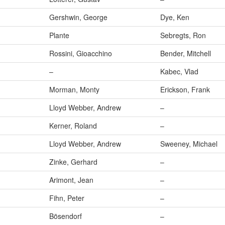
Gershwin, George
Dye, Ken
Plante
Sebregts, Ron
Rossini, Gioacchino
Bender, Mitchell
–
Kabec, Vlad
Morman, Monty
Erickson, Frank
Lloyd Webber, Andrew
–
Kerner, Roland
–
Lloyd Webber, Andrew
Sweeney, Michael
Zinke, Gerhard
–
Arimont, Jean
–
Fihn, Peter
–
Bösendorf
–