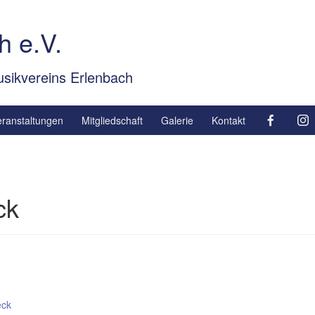
h e.V.
sikvereins Erlenbach
eranstaltungen
Mitgliedschaft
Galerie
Kontakt
ck
eck