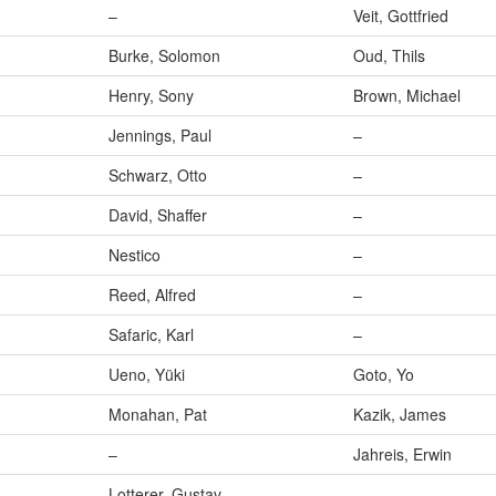
–
Veit, Gottfried
Burke, Solomon
Oud, Thils
Henry, Sony
Brown, Michael
Jennings, Paul
–
Schwarz, Otto
–
David, Shaffer
–
Nestico
–
Reed, Alfred
–
Safaric, Karl
–
Ueno, Yüki
Goto, Yo
Monahan, Pat
Kazik, James
–
Jahreis, Erwin
Lotterer, Gustav
–