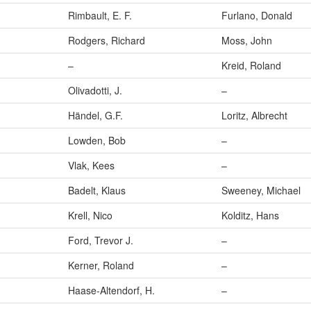
Rimbault, E. F.
Furlano, Donald
Rodgers, Richard
Moss, John
–
Kreid, Roland
Olivadotti, J.
–
Händel, G.F.
Loritz, Albrecht
Lowden, Bob
–
Vlak, Kees
–
Badelt, Klaus
Sweeney, Michael
Krell, Nico
Kolditz, Hans
Ford, Trevor J.
–
Kerner, Roland
–
Haase-Altendorf, H.
–