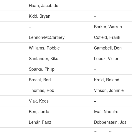
Haan, Jacob de
–
Kidd, Bryan
–
–
Barker, Warren
Lennon/McCartney
Cofield, Frank
Williams, Robbie
Campbell, Don
Santander, Kike
Lopez, Victor
Sparke, Philip
–
Brecht, Bert
Kreid, Roland
Thomas, Rob
Vinson, Johnnie
Vlak, Kees
–
Ben, Jorde
Iwai, Naohiro
Lehár, Fanz
Dobbenstein, Jos