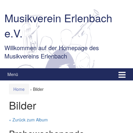
Springe
Zum
zum
Hauptmenü
Musikverein Erlenbach
Inhalt
springen
e.V.
Willkommen auf der Homepage des
Musikvereins Erlenbach
Menü
Home
›
Bilder
Bilder
« Zurück zum Album