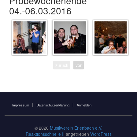
Probewochenende
04.-06.03.2016
zurück
vor
Impressum
Datenschutzerklärung
Anmelden
© 2026
Musikverein Erlenbach e.V.
Reaktionsschnelle II
angetrieben
WordPress